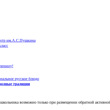
нтр им.А.С.Пушкина
класс
леницу!
нальное русское блюдо
родные традиции
 школьника возможно только при размещении обратной активной