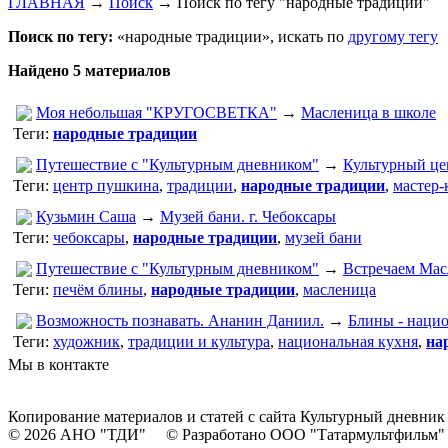
ГЛАВНАЯ
→
Поиск
→
Поиск по тегу "народные традиции"
Поиск по тегу:
«народные традиции», искать по
другому тегу
Найдено 5 материалов
Моя небольшая "КРУГОСВЕТКА"
→
Масленица в школе
Теги:
народные традиции
Путешествие с "Культурным дневником"
→
Культурный це
Теги:
центр пушкина
,
традиции
,
народные традиции
,
мастер-
Кузьмин Саша
→
Музей бани. г. Чебоксары
Теги:
чебоксары
,
народные традиции
,
музей бани
Путешествие с "Культурным дневником"
→
Встречаем Мас
Теги:
печём блины
,
народные традиции
,
масленица
Возможность познавать. Ананин Даниил.
→
Блины - нацио
Теги:
художник
,
традиции и культура
,
национальная кухня
,
на
Мы в контакте
Копирование материалов и статей с сайта Культурный дневник
© 2026 АНО "ТДИ" © Разработано ООО "Татармультфильм"