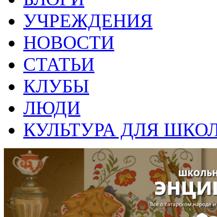
УЧРЕЖДЕНИЯ
НОВОСТИ
СТАТЬИ
КЛУБЫ
ЛЮДИ
КУЛЬТУРА ДЛЯ ШКО