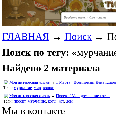
ГЛАВНАЯ
→
Поиск
→
П
Поиск по тегу:
«мурчание
Найдено 2 материала
Моя интересная жизнь
→
1 Марта - Всемирный День Коше
Теги:
мурчание
,
мир
,
кошки
Моя интересная жизнь
→
Проект "Мои домашние коты"
Теги:
проект
,
мурчание
,
коты
,
кот
,
дом
Мы в контакте