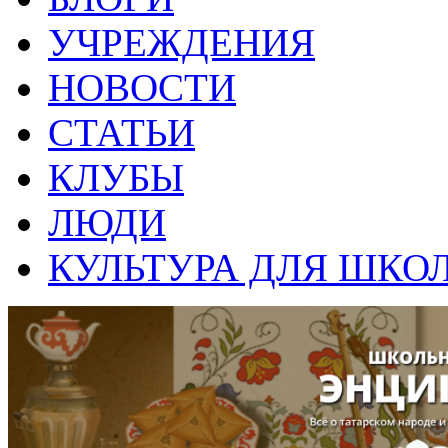
УЧРЕЖДЕНИЯ
НОВОСТИ
СТАТЬИ
КЛУБЫ
ЛЮДИ
КУЛЬТУРА ДЛЯ ШКО