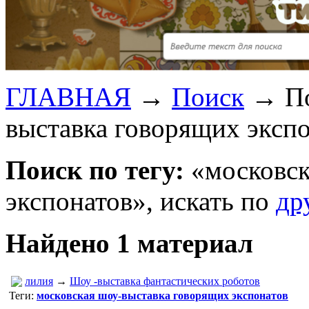
ГЛАВНАЯ
→
Поиск
→
П
выставка говорящих экспо
Поиск по тегу:
«московск
экспонатов», искать по
др
Найдено 1 материал
лилия
→
Шоу -выставка фантастических роботов
Теги:
московская шоу-выставка говорящих экспонатов