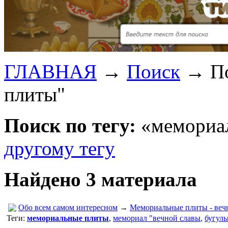
ГЛАВНАЯ
→
Поиск
→
П
плиты"
Поиск по тегу:
«мемориал
другому тегу
Найдено 3 материала
Обо всем самом интересном
→
Мемориальные плиты - веч
Теги:
мемориальные плиты
,
мемориал "вечной славы
,
бугуль