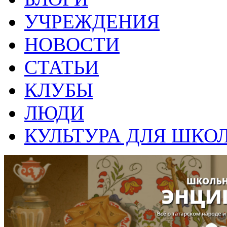
УЧРЕЖДЕНИЯ
НОВОСТИ
СТАТЬИ
КЛУБЫ
ЛЮДИ
КУЛЬТУРА ДЛЯ ШКО