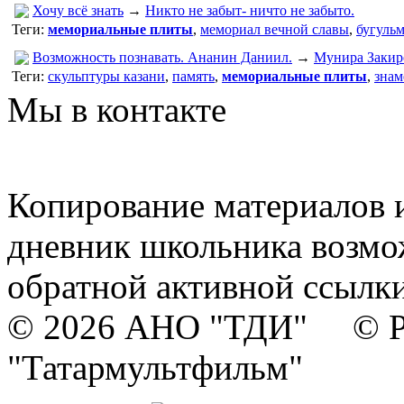
Хочу всё знать
→
Никто не забыт- ничто не забыто.
Теги:
мемориальные плиты
,
мемориал вечной славы
,
бугульм
Возможность познавать. Ананин Даниил.
→
Мунира Закир
Теги:
скульптуры казани
,
память
,
мемориальные плиты
,
знам
Мы в контакте
Копирование материалов и
дневник школьника возмо
обратной активной ссылки
© 2026 АНО "ТДИ" © Р
"Татармультфильм"