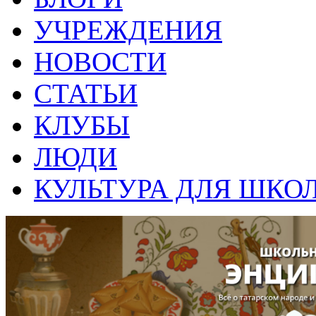
УЧРЕЖДЕНИЯ
НОВОСТИ
СТАТЬИ
КЛУБЫ
ЛЮДИ
КУЛЬТУРА ДЛЯ ШКО