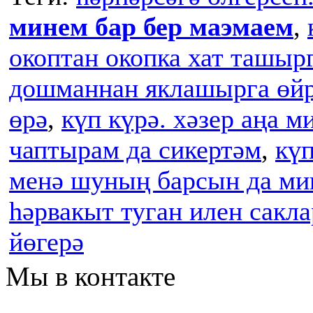
минем бар бер маэмаем
,
окоптан окопка хат ташыр
дошманнан яклашырга өйрә
өрә
,
күп күрә. хәзер аңа 
чаптырам да сикертәм
,
кү
менә шуның барсын да мин
һәрвакыт туган илен сакла
йөгерә
Мы в контакте