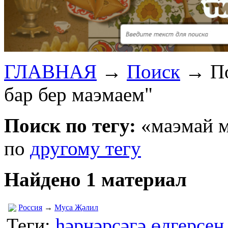
ГЛАВНАЯ
→
Поиск
→
П
бар бер маэмаем"
Поиск по тегу:
«маэмай м
по
другому тегу
Найдено 1 материал
Россия
→
Муса Җәлил
Теги:
һәрнәрсәгә өлгерсен.