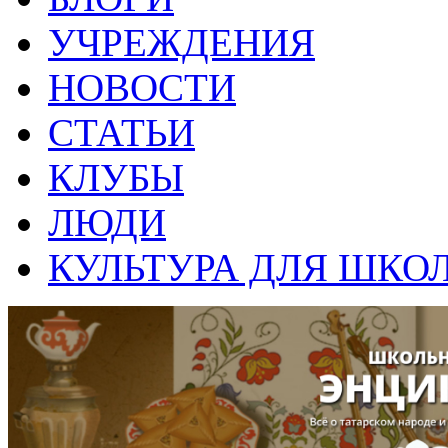
УЧРЕЖДЕНИЯ
НОВОСТИ
СТАТЬИ
КЛУБЫ
ЛЮДИ
КУЛЬТУРА ДЛЯ ШКО