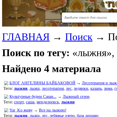
ГЛАВНАЯ
→
Поиск
→
П
Поиск по тегу:
«лыжня», 
Найдено 4 материала
БЛОГ АНГЕЛИНЫ БАЙБАКОВОЙ
→
Лесотерапия и лыж
Теги:
лыжня
,
лыжи
,
лесотерапия
,
лес
,
ледянки
,
казань
,
зима
,
г
Культурные будни Саши...
→
Лыжный сезон
Теги:
спорт
,
саша
,
менделеевск
,
лыжня
Yar_Ko живу
→
Все на лыжню!
Теги:
лыжня
,
лыжи
,
лес
,
лебяжье озеро
,
база динамо