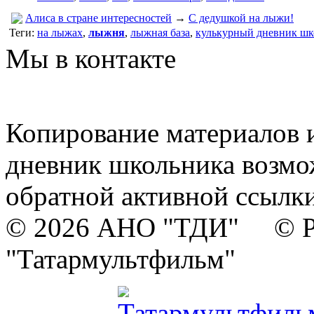
Алиса в стране интересностей
→
С дедушкой на лыжи!
Теги:
на лыжах
,
лыжня
,
лыжная база
,
кулькурный дневник шк
Мы в контакте
Копирование материалов и
дневник школьника возмо
обратной активной ссылки
© 2026 АНО "ТДИ" © Р
"Татармультфильм"