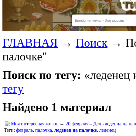
ГЛАВНАЯ
→
Поиск
→
П
палочке"
Поиск по тегу:
«леденец н
тегу
Найдено 1 материал
Моя интересная жизнь
→
20 февраля – День леденца на па
Теги:
февраль
,
палочка
,
леденец на палочке
,
леденец