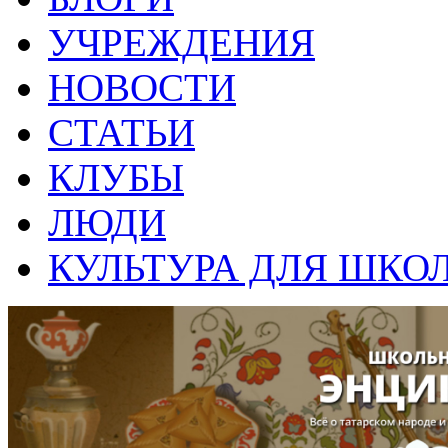
УЧРЕЖДЕНИЯ
НОВОСТИ
СТАТЬИ
КЛУБЫ
ЛЮДИ
КУЛЬТУРА ДЛЯ ШКО