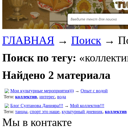
ГЛАВНАЯ
→
Поиск
→
П
Поиск по тегу:
«коллекти
Найдено 2 материала
Мои культурные мероприятия)))
→
Опыт с водой
Теги:
коллектив
,
интерес
,
вода
Блог Султанова Данияра!!!
→
Мой коллектив!!!
Теги:
танцы
,
спорт это наше
,
культурный дневник
,
коллектив
Мы в контакте