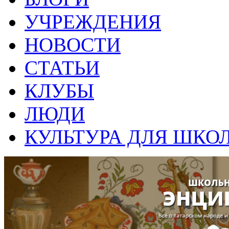
УЧРЕЖДЕНИЯ
НОВОСТИ
СТАТЬИ
КЛУБЫ
ЛЮДИ
КУЛЬТУРА ДЛЯ ШКО