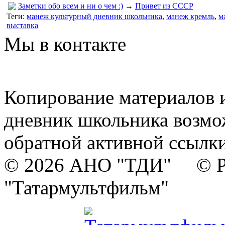
Заметки обо всем и ни о чем :)
→
Привет из СССР
Теги:
манеж культурный дневник школьника
,
манеж кремль
,
м
выставка
Мы в контакте
Копирование материалов и
дневник школьника возмо
обратной активной ссылки
© 2026 АНО "ТДИ" © Р
"Татармультфильм"