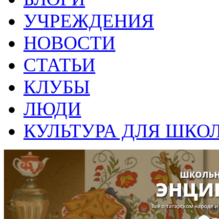
УЧРЕЖДЕНИЯ
НОВОСТИ
СТАТЬИ
КЛУБЫ
ЛЮДИ
КУЛЬТУРА ДЛЯ ШКО