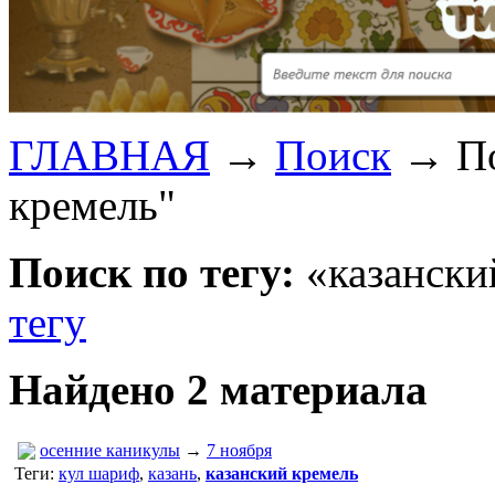
ГЛАВНАЯ
→
Поиск
→
П
кремель"
Поиск по тегу:
«казански
тегу
Найдено 2 материала
осенние каникулы
→
7 ноября
Теги:
кул шариф
,
казань
,
казанский кремель