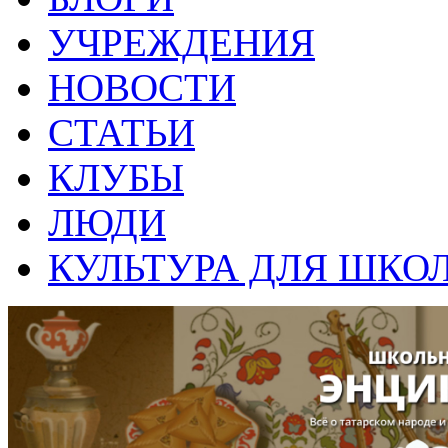
УЧРЕЖДЕНИЯ
НОВОСТИ
СТАТЬИ
КЛУБЫ
ЛЮДИ
КУЛЬТУРА ДЛЯ ШКО