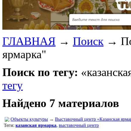
ГЛАВНАЯ
→
Поиск
→
По
ярмарка"
Поиск по тегу:
«казанская
тегу
Найдено 7 материалов
Объекты культуры
→
Выставочный центр «Казанская ярма
Теги:
казанская ярмарка
,
выставочный центр