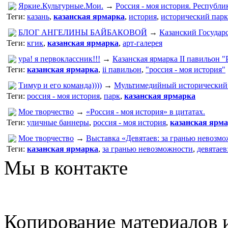
Яркие.Культурные.Мои.
→
Россия - моя история. Республи
Теги:
казань
,
казанская ярмарка
,
история
,
исторический парк
БЛОГ АНГЕЛИНЫ БАЙБАКОВОЙ
→
Казанский Государс
Теги:
кгик
,
казанская ярмарка
,
арт-галерея
ура! я первоклассник!!!
→
Казанская ярмарка II павильон "
Теги:
казанская ярмарка
,
ii павильон
,
"россия - моя история"
Тимур и его команда))))
→
Мультимедийный исторический 
Теги:
россия - моя история
,
парк
,
казанская ярмарка
Мое творчество
→
«Россия - моя история» в цитатах.
Теги:
уличные баннеры
,
россия - моя история
,
казанская ярм
Мое творчество
→
Выставка «Девятаев: за гранью невозм
Теги:
казанская ярмарка
,
за гранью невозможности
,
девятаев
Мы в контакте
Копирование материалов и