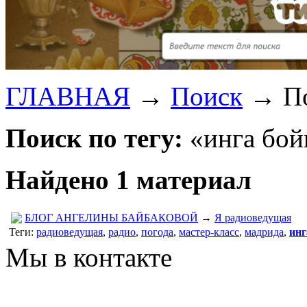
ГЛАВНАЯ
→
Поиск
→
П
Поиск по тегу:
«инга бой
Найдено 1 материал
БЛОГ АНГЕЛИНЫ БАЙБАКОВОЙ
→
Я радиоведущая
Теги:
радиоведущая
,
радио
,
погода
,
мастер-класс
,
мадрида
,
инг
Мы в контакте