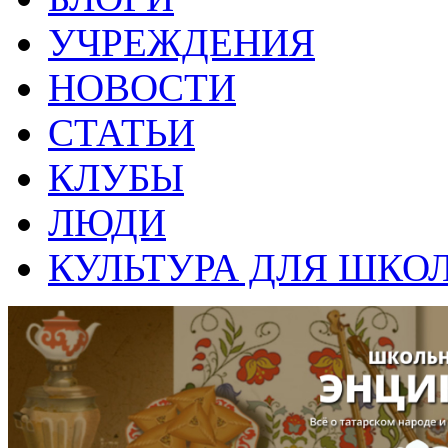
УЧРЕЖДЕНИЯ
НОВОСТИ
СТАТЬИ
КЛУБЫ
ЛЮДИ
КУЛЬТУРА ДЛЯ ШКО