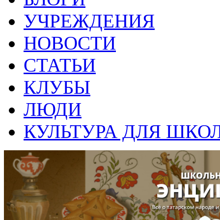
УЧРЕЖДЕНИЯ
НОВОСТИ
СТАТЬИ
КЛУБЫ
ЛЮДИ
КУЛЬТУРА ДЛЯ ШКО