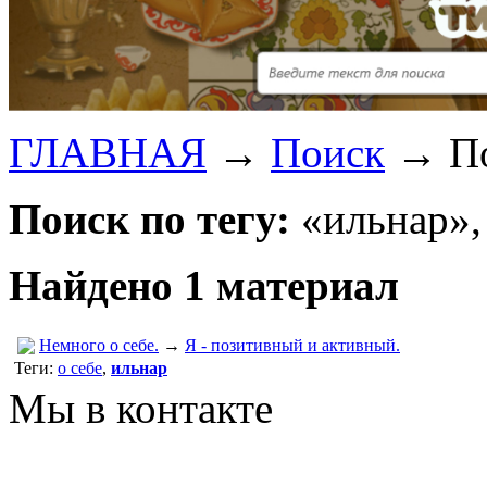
ГЛАВНАЯ
→
Поиск
→
П
Поиск по тегу:
«ильнар»,
Найдено 1 материал
Немного о себе.
→
Я - позитивный и активный.
Теги:
о себе
,
ильнар
Мы в контакте