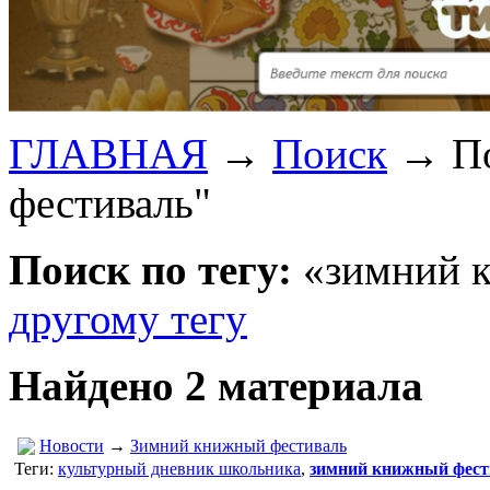
ГЛАВНАЯ
→
Поиск
→
П
фестиваль"
Поиск по тегу:
«зимний к
другому тегу
Найдено 2 материала
Новости
→
Зимний книжный фестиваль
Теги:
культурный дневник школьника
,
зимний книжный фест