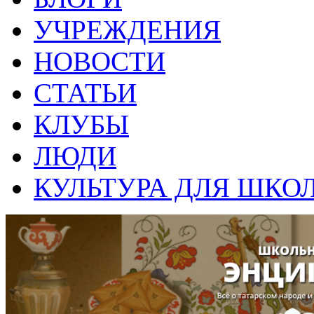
УЧРЕЖДЕНИЯ
НОВОСТИ
СТАТЬИ
КЛУБЫ
ЛЮДИ
КУЛЬТУРА ДЛЯ ШКО