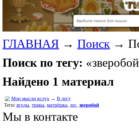
ГЛАВНАЯ
→
Поиск
→
П
Поиск по тегу:
«зверобой
Найдено 1 материал
Мои мысли вслух
→
В лесу
Теги:
ягоды
,
травы
,
матрёшка
,
лес
,
зверобой
Мы в контакте