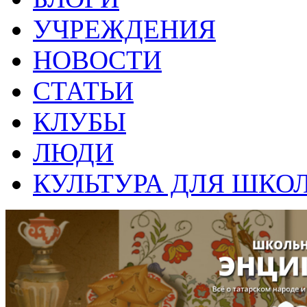
УЧРЕЖДЕНИЯ
НОВОСТИ
СТАТЬИ
КЛУБЫ
ЛЮДИ
КУЛЬТУРА ДЛЯ ШКО