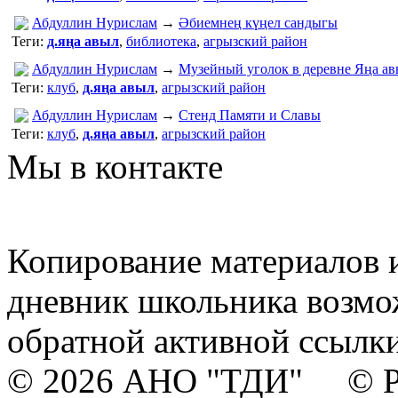
Абдуллин Нурислам
→
Әбиемнең күңел сандыгы
Теги:
д.яңа авыл
,
библиотека
,
агрызский район
Абдуллин Нурислам
→
Музейный уголок в деревне Яңа а
Теги:
клуб
,
д.яңа авыл
,
агрызский район
Абдуллин Нурислам
→
Стенд Памяти и Славы
Теги:
клуб
,
д.яңа авыл
,
агрызский район
Мы в контакте
Копирование материалов и
дневник школьника возмо
обратной активной ссылки
© 2026 АНО "ТДИ" © Р