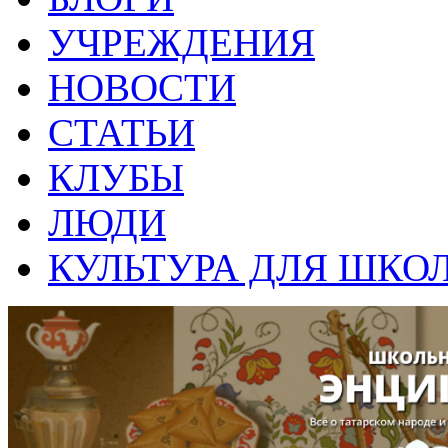
УЧРЕЖДЕНИЯ
НОВОСТИ
СТАТЬИ
КЛУБЫ
ЛЮДИ
КУЛЬТУРА ДЛЯ ШКО