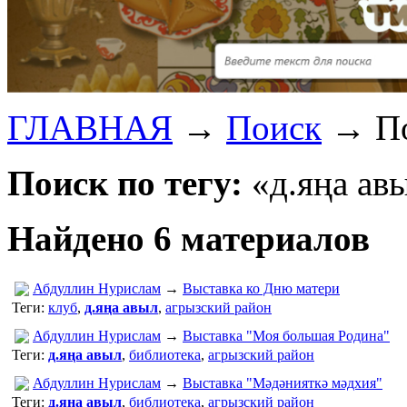
ГЛАВНАЯ
→
Поиск
→
По
Поиск по тегу:
«д.яңа авы
Найдено 6 материалов
Абдуллин Нурислам
→
Выставка ко Дню матери
Теги:
клуб
,
д.яңа авыл
,
агрызский район
Абдуллин Нурислам
→
Выставка "Моя большая Родина"
Теги:
д.яңа авыл
,
библиотека
,
агрызский район
Абдуллин Нурислам
→
Выставка "Мәдәнияткә мәдхия"
Теги:
д.яңа авыл
,
библиотека
,
агрызский район