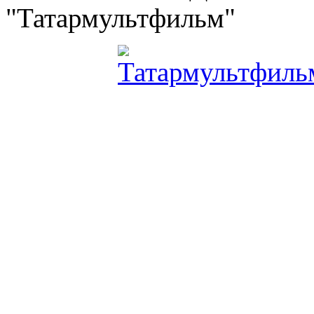
"Татармультфильм"