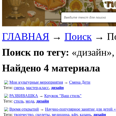
ГЛАВНАЯ
→
Поиск
→
П
Поиск по тегу:
«дизайн»,
Найдено 4 материала
Мои культурные мероприятия
→
Смена Дети
Теги:
смена
,
мастер-класс
,
дизайн
РАЗВИВАШКА
→
Кружок "Ваш стиль"
Теги:
стиль
,
мода
,
дизайн
Время открытий
→
Научно-популярное занятие для детей 
Теги:
творчество
,
скелеты
,
медицина
,
кфу
,
казань
,
дизайн