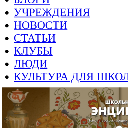
УЧРЕЖДЕНИЯ
НОВОСТИ
СТАТЬИ
КЛУБЫ
ЛЮДИ
КУЛЬТУРА ДЛЯ ШКО