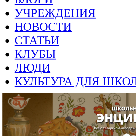
УЧРЕЖДЕНИЯ
НОВОСТИ
СТАТЬИ
КЛУБЫ
ЛЮДИ
КУЛЬТУРА ДЛЯ ШКО