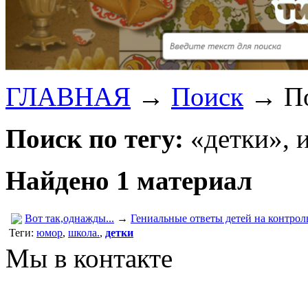
ГЛАВНАЯ
→
Поиск
→
П
Поиск по тегу:
«детки», 
Найдено 1 материал
Вот так,однажды...
→
Гениальные ответы детей на контрол
Теги:
юмор
,
школа.
,
детки
Мы в контакте