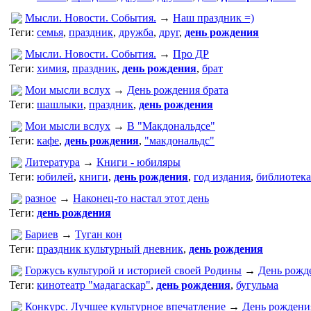
Мысли. Новости. События.
→
Наш праздник =)
Теги:
семья
,
праздник
,
дружба
,
друг
,
день рождения
Мысли. Новости. События.
→
Про ДР
Теги:
химия
,
праздник
,
день рождения
,
брат
Мои мысли вслух
→
День рождения брата
Теги:
шашлыки
,
праздник
,
день рождения
Мои мысли вслух
→
В "Макдональдсе"
Теги:
кафе
,
день рождения
,
"макдональдс"
Литература
→
Книги - юбиляры
Теги:
юбилей
,
книги
,
день рождения
,
год издания
,
библиотека
разное
→
Наконец-то настал этот день
Теги:
день рождения
Бариев
→
Туган кон
Теги:
праздник культурный дневник
,
день рождения
Горжусь культурой и историей своей Родины
→
День рожд
Теги:
кинотеатр "мадагаскар"
,
день рождения
,
бугульма
Конкурс. Лучшее культурное впечатление
→
День рождени