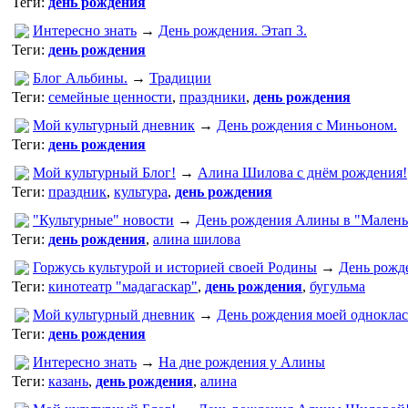
Теги:
день рождения
Интересно знать
→
День рождения. Этап 3.
Теги:
день рождения
Блог Альбины.
→
Традиции
Теги:
семейные ценности
,
праздники
,
день рождения
Мой культурный дневник
→
День рождения с Миньоном.
Теги:
день рождения
Мой культурный Блог!
→
Алина Шилова с днём рождения!
Теги:
праздник
,
культура
,
день рождения
"Культурные" новости
→
День рождения Алины в "Малень
Теги:
день рождения
,
алина шилова
Горжусь культурой и историей своей Родины
→
День рожд
Теги:
кинотеатр "мадагаскар"
,
день рождения
,
бугульма
Мой культурный дневник
→
День рождения моей однокла
Теги:
день рождения
Интересно знать
→
На дне рождения у Алины
Теги:
казань
,
день рождения
,
алина