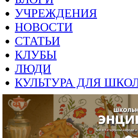
УЧРЕЖДЕНИЯ
НОВОСТИ
СТАТЬИ
КЛУБЫ
ЛЮДИ
КУЛЬТУРА ДЛЯ ШКО