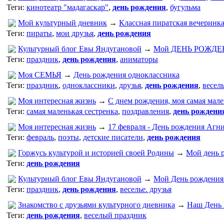
Теги:
кинотеатр "мадагаскар"
,
день рождения
,
бугульма
Мой культурный дневник
→
Классная пиратская вечеринк
Теги:
пираты
,
мои друзья
,
день рождения
Культурный блог Евы Яндугановой
→
Мой ДЕНЬ РОЖДЕ
Теги:
праздник
,
день рождения
,
аниматоры
Моя СЕМЬЯ
→
День рождения одноклассника
Теги:
праздник
,
одноклассники
,
друзья
,
день рождения
,
весел
Моя интересная жизнь
→
С днем рождения, моя самая мален
Теги:
самая маленькая сестренка
,
поздравления
,
день рождени
Моя интересная жизнь
→
17 февраля - День рождения Агн
Теги:
февраль
,
поэты
,
детские писатели
,
день рождения
Горжусь культурой и историей своей Родины
→
Мой день 
Теги:
день рождения
Культурный блог Евы Яндугановой
→
Мой День рождения!
Теги:
праздник
,
день рождения
,
веселье. друзья
Знакомство с друзьями культурного дневника
→
Наш День 
Теги:
день рождения
,
веселый праздник