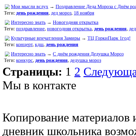
Мои мысли вслух
→
Поздравление Деда Мороза с Днём р
Теги:
день рождения
,
дед мороз
,
18 ноября
Интересно знать
→
Новогодняя открытка
Теги:
поздравление
,
новогодняя открытка
,
день рождения
,
дед
Культурные впечатления Замиры
→
ТЦ ГоркиПарк 1год!
Теги:
концерт
,
кдш
,
день рождения
Интересно знать
→
С днём рождения Дедушка Мороз
Теги:
конкурс
,
день рождения
,
дедушка мороз
Страницы:
1
2
Следующ
Мы в контакте
Копирование материалов и
дневник школьника возмо