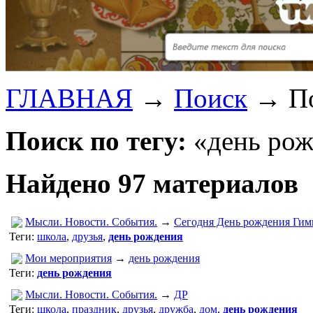
ГЛАВНАЯ
→
Поиск
→
П
Поиск по тегу:
«день рож
Найдено 97 материалов
Мысли. Новости. События.
→
Сегодня День рождения Гим
Теги:
школа
,
друзья
,
день рождения
Мои мероприятия
→
день рождения
Теги:
день рождения
Мысли. Новости. События.
→
ДР
Теги:
школа
,
праздник
,
друзья
,
дружба
,
дом
,
день рождения