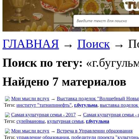
ГЛАВНАЯ
→
Поиск
→
По
Поиск по тегу:
«г.бугульм
Найдено 7 материалов
Мои мысли вслух
→
Выставка поделок "Волшебный Новы
Теги:
институт "татнипинефть"
,
г.бугульма
,
выставка поделок
Самая культурная семья - 2017
→
Самая культурная семья -
Теги:
сулеймановы
,
культурная семья
,
г.бугульма
Мои мысли вслух
→
Встреча в Управлении образования
Теги:
управление образования
,
победители проекта "культурн