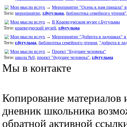
Мои мысли вслух
→
Мероприятие "Осень к нам пришла" в
Теги:
мероприятие
,
г.бугульма
,
библиотека семейного чтения"
Мои мысли вслух
→
В Краеведческом музее г.Бугульмы
Теги:
краеведческий музей
,
г.бугульма
Мои мысли вслух
→
Мероприятие "Доброта в ладошках" в
Теги:
г.бугульма
,
библиотека семейного чтения
,
"доброта в ла
Мои мысли вслух
→
Проект "Будущее человека"
Теги:
школа №9
,
проект "будущее человека"
,
г.бугульма
Мы в контакте
Копирование материалов и
дневник школьника возмо
обратной активной ссылки