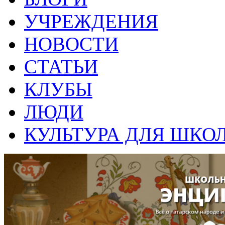
УЧРЕЖДЕНИЯ
НОВОСТИ
СТАТЬИ
КЛУБЫ
ЛЮДИ
КУЛЬТУРА ДЛЯ ШКО