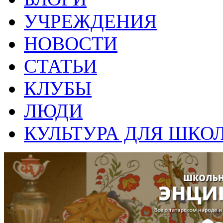
УЧРЕЖДЕНИЯ
НОВОСТИ
СТАТЬИ
КЛУБЫ
ЛЮДИ
КУЛЬТУРА ДЛЯ ШКО