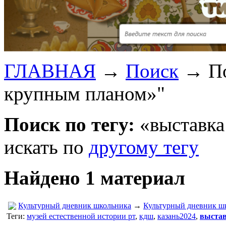
ГЛАВНАЯ
→
Поиск
→
П
крупным планом»"
Поиск по тегу:
«выставка
искать по
другому тегу
Найдено 1 материал
Культурный дневник школьника
→
Культурный дневник ш
Теги:
музей естественной истории рт
,
кдш
,
казань2024
,
выстав