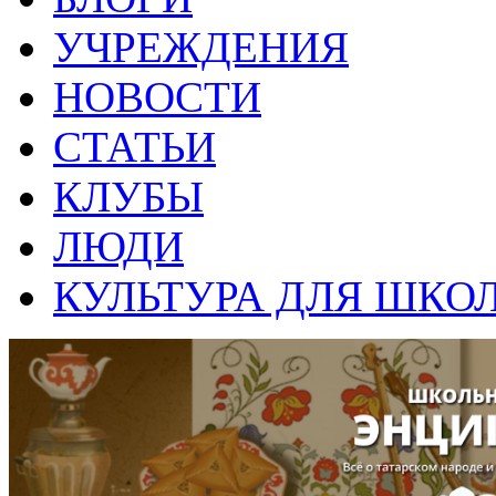
УЧРЕЖДЕНИЯ
НОВОСТИ
СТАТЬИ
КЛУБЫ
ЛЮДИ
КУЛЬТУРА ДЛЯ ШКО