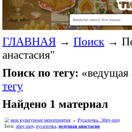
ГЛАВНАЯ
→
Поиск
→
П
анастасия"
Поиск по тегу:
«ведущая 
тегу
Найдено 1 материал
мои культурные мероприятия
→
Русалочка. Эбру-шоу
Теги:
эбру-шоу
,
русалочка
,
ведущая анастасия