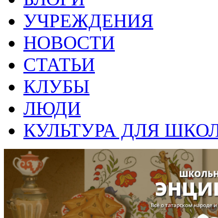
УЧРЕЖДЕНИЯ
НОВОСТИ
СТАТЬИ
КЛУБЫ
ЛЮДИ
КУЛЬТУРА ДЛЯ ШКО