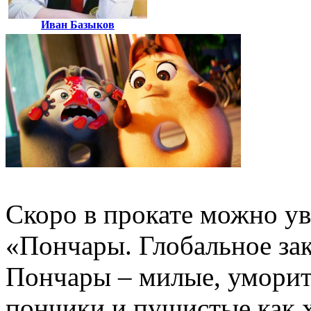
Иван Базыков
Скоро в прокате можно у
«Пончары. Глобальное зак
Пончары – милые, уморит
пончики и пушистые как х