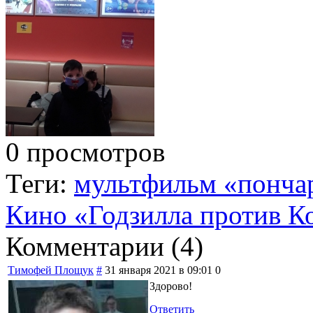
0 просмотров
Теги:
мультфильм «пончар
Кино «Годзилла против К
Комментарии (
4
)
Тимофей Площук
#
31 января 2021 в 09:01
0
Здорово!
Ответить