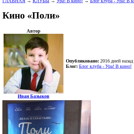
ГЛАВНАЯ
→
КЛУБЫ
→
Ура! В кино!
→
Блог клуба - Ура! В 
Кино «Поли»
Автор
Опубликовано:
2016 дней назад 
Блог:
Блог клуба - Ура! В кино!
Иван Базыков