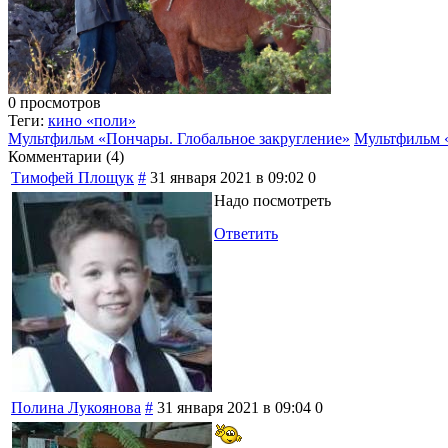
0 просмотров
Теги:
кино «поли»
Мультфильм «Пончары. Глобальное закругление»
Мультфильм 
Комментарии (
4
)
Тимофей Площук
#
31 января 2021 в 09:02
0
Надо посмотреть
Ответить
Полина Лукоянова
#
31 января 2021 в 09:04
0