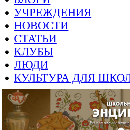
УЧРЕЖДЕНИЯ
НОВОСТИ
СТАТЬИ
КЛУБЫ
ЛЮДИ
КУЛЬТУРА ДЛЯ ШКО