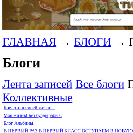
ГЛАВНАЯ
→
БЛОГИ
→
Блоги
Лента записей
Все блоги
Коллективные
Кое- что из моей жизни...
Моя жизнь! Без булдырабыз!
Блог Альбины.
В ПЕРВЫЙ РАЗ В ПЕРВЫЙ КЛАСС ВСТУПАЕМ В НОВУЮ