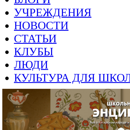
УЧРЕЖДЕНИЯ
НОВОСТИ
СТАТЬИ
КЛУБЫ
ЛЮДИ
КУЛЬТУРА ДЛЯ ШКО