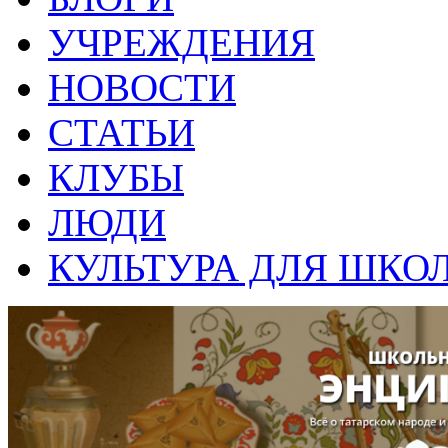
УЧРЕЖДЕНИЯ
НОВОСТИ
СТАТЬИ
КЛУБЫ
ЛЮДИ
КУЛЬТУРА ДЛЯ ШКО