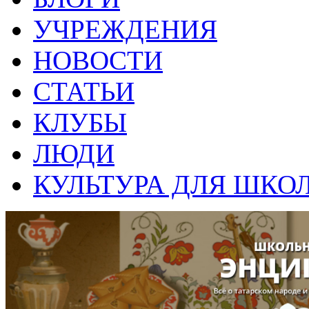
УЧРЕЖДЕНИЯ
НОВОСТИ
СТАТЬИ
КЛУБЫ
ЛЮДИ
КУЛЬТУРА ДЛЯ ШКО