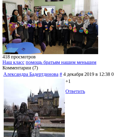
418 просмотров
Наш класс
помощь братьям нашим меньшим
Комментарии (
7
)
Александра Бадертдинова
#
4 декабря 2019 в 12:38
0
+1
Ответить