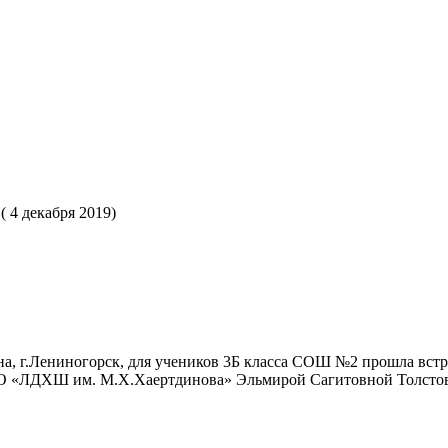
( 4 декабря 2019)
на, г.Лениногорск, для учеников 3Б класса СОШ №2 прошла встр
О «ЛДХШ им. М.Х.Хаертдинова» Эльмирой Сагитовной Толсто