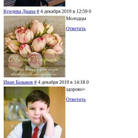
Кундева Диана
#
4 декабря 2019 в 12:59
0
Молодцы
Ответить
Иван Базыков
#
4 декабря 2019 в 14:18
0
здорово+
Ответить