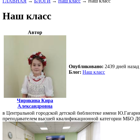
ГЛАВНАЯ
→
БЛОГИ
→
Наш класс
→
Наш класс
Наш класс
Автор
Опубликовано:
2439 дней назад 
Блог:
Наш класс
Чирикина Кира
Александровна
в Центральной городской детской библиотеке имени Ю.Гагари
преподавателем высшей квалификационной категории МБО Д