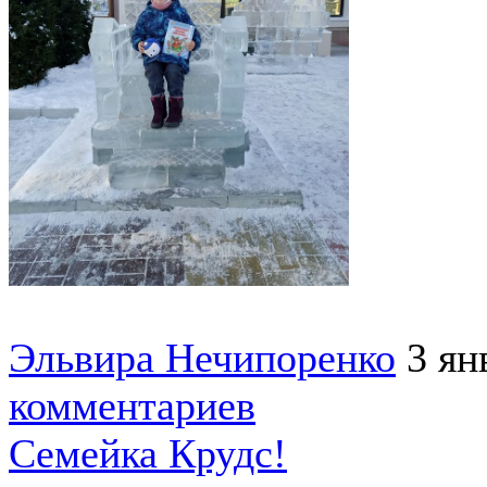
Эльвира Нечипоренко
3 ян
комментариев
Семейка Крудс!