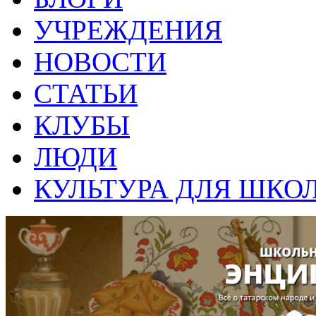
УЧРЕЖДЕНИЯ
НОВОСТИ
СТАТЬИ
КЛУБЫ
ЛЮДИ
КУЛЬТУРА ДЛЯ ШКО