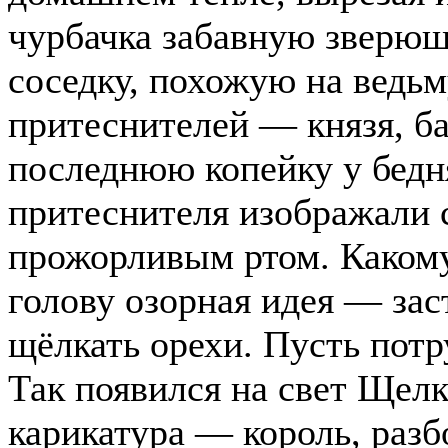
чурбачка забавную зверюшк
соседку, похожую на ведьм
притеснителей — князя, б
последнюю копейку у бедн
притеснителя изображали 
прожорливым ртом. Какому
голову озорная идея — зас
щёлкать орехи. Пусть пот
Так появился на свет Щел
карикатура — король, разб