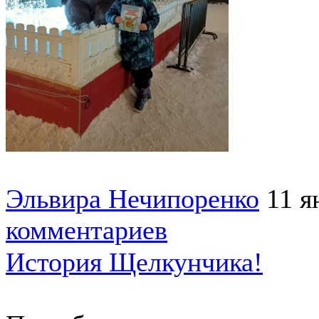
Эльвира Нечипоренко
11 я
комментариев
История Щелкунчика!