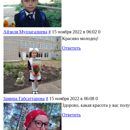
Айзиля Муллагалиева
#
15 ноября 2022 в 06:02
0
Красиво молодец!
Ответить
Замира Габсаттарова
#
15 ноября 2022 в 06:08
0
Здорово, какая красота у вас полу
Ответить