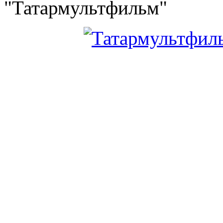
"Татармультфильм"