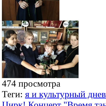
474 просмотра
Теги:
я и культурный дне
Цирк!
Концерт "Время тан