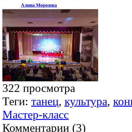
Алина Морозова
322 просмотра
Теги:
танец
,
культура
,
кон
Мастер-класс
Комментарии (
3
)