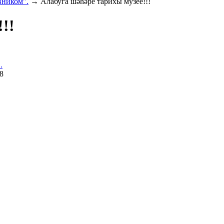
вником".
→
Алабуга шәһәре тарихы музее!!!
!!
.
8