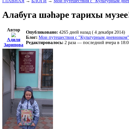
ГЛАВНАЯ
→
БЛОГИ
→
Мои путешествия с "Культурным дне
Алабуга шәһәре тарихы музее!
Автор
Опубликовано:
4265 дней назад ( 4 декабря 2014)
Блог:
Мои путешествия с "Культурным дневником"
Адиля
Редактировалось:
2 раза — последний вчера в 18:0
Зарипова