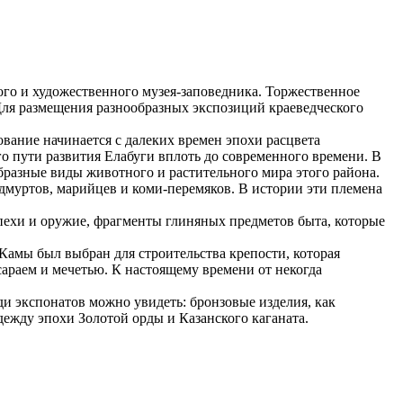
ого и художественного музея-заповедника. Торжественное
 Для размещения разнообразных экспозиций краеведческого
вание начинается с далеких времен эпохи расцвета
о пути развития Елабуги вплоть до современного времени. В
бразные виды животного и растительного мира этого района.
удмуртов, марийцев и коми-перемяков. В истории эти племена
пехи и оружие, фрагменты глиняных предметов быта, которые
 Камы был выбран для строительства крепости, которая
араем и мечетью. К настоящему времени от некогда
ди экспонатов можно увидеть: бронзовые изделия, как
ежду эпохи Золотой орды и Казанского каганата.