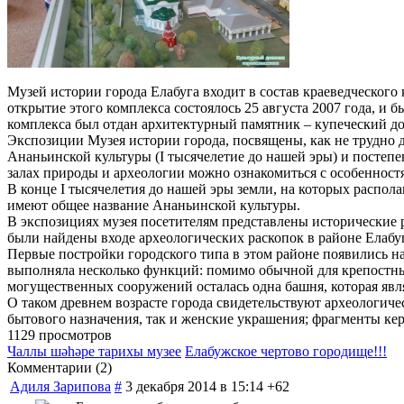
Музей истории города Елабуга входит в состав краеведческого
открытие этого комплекса состоялось 25 августа 2007 года, и
комплекса был отдан архитектурный памятник – купеческий до
Экспозиции Музея истории города, посвящены, как не трудно д
Ананьинской культуры (I тысячелетие до нашей эры) и постепе
залах природы и археологии можно ознакомиться с особенностя
В конце I тысячелетия до нашей эры земли, на которых распол
имеют общее название Ананьинской культуры.
В экспозициях музея посетителям представлены исторические 
были найдены входе археологических раскопок в районе Елабу
Первые постройки городского типа в этом районе появились на
выполняла несколько функций: помимо обычной для крепостных
могущественных сооружений осталась одна башня, которая явл
О таком древнем возрасте города свидетельствуют археологиче
бытового назначения, так и женские украшения; фрагменты ке
1129 просмотров
Чаллы шәһәре тарихы музее
Елабужское чертово городище!!!
Комментарии (
2
)
Адиля Зарипова
#
3 декабря 2014 в 15:14
+62