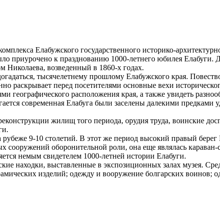
 комплекса Елабужского государственного историко-архитектурн
 было приурочено к празднованию 1000-летнего юбилея Елабуги.
м Николаева, возведенный в 1860-х годах.
огадаться, тысячелетнему прошлому Елабужского края. Повество
нно раскрывает перед посетителями основные вехи историческог
ми географического расположения края, а также увидеть разноо
агается современная Елабуга были заселены далекими предками 
реконструкции жилищ того периода, орудия труда, воинские дос
ги.
 рубеже 9-10 столетий. В этот же период высокий правый берег
 сооружений оборонительной роли, она еще являлась караван-с
яется немым свидетелем 1000-летней истории Елабуги.
ские находки, выставленные в экспозиционных залах музея. Сре
рамических изделий; одежду и вооружение болгарских воинов; од