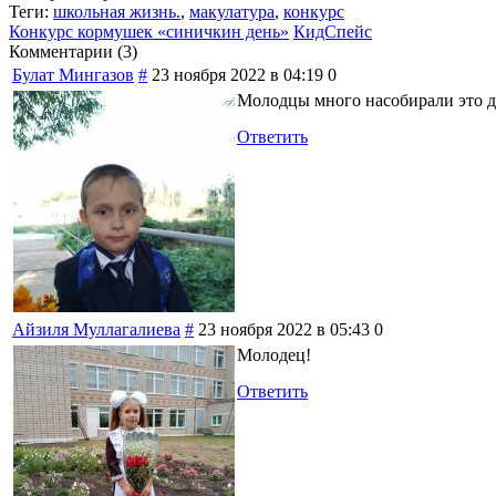
Теги:
школьная жизнь.
,
макулатура
,
конкурс
Конкурс кормушек «синичкин день»
КидСпейс
Комментарии (
3
)
Булат Мингазов
#
23 ноября 2022 в 04:19
0
Молодцы много насобирали это д
Ответить
Айзиля Муллагалиева
#
23 ноября 2022 в 05:43
0
Молодец!
Ответить