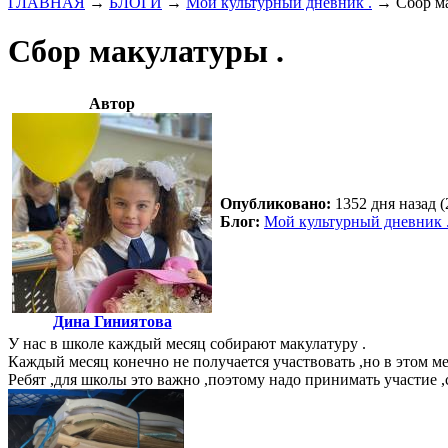
ГЛАВНАЯ
→
БЛОГИ
→
Мой культурный дневник .
→
Сбор м
Сбор макулатуры .
Автор
Опубликовано:
1352 дня назад (
Блог:
Мой культурный дневник 
Дина Гиниятова
У нас в школе каждый месяц собирают макулатуру .
Каждый месяц конечно не получается участвовать ,но в этом ме
Ребят ,для школы это важно ,поэтому надо принимать участие ,с