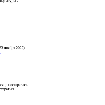
акулатуры .
23 ноября 2022)
.
сяце постаралась.
тараться .