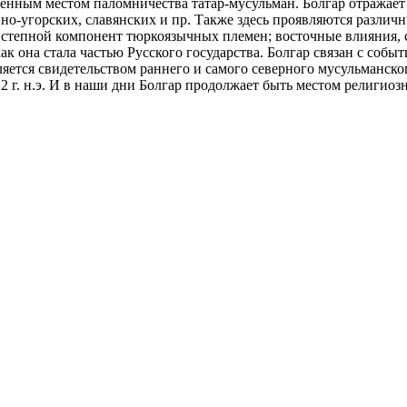
ященным местом паломничества татар-мусульман. Болгар отражае
о-угорских, славянских и пр. Также здесь проявляются различ
 степной компонент тюркоязычных племен; восточные влияния, с
как она стала частью Русского государства. Болгар связан с со
ется свидетельством раннего и самого северного мусульманско
22 г. н.э. И в наши дни Болгар продолжает быть местом религио