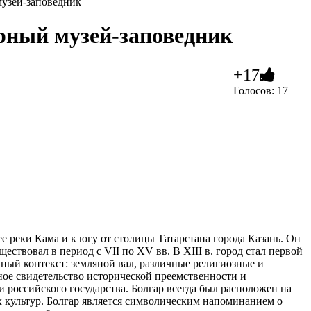
музей-заповедник
рный музей-заповедник
+17
Голосов: 17
ее реки Кама и к югу от столицы Татарстана города Казань. Он
ствовал в период с VII по XV вв. В XIII в. город стал первой
ный контекст: земляной вал, различные религиозные и
ное свидетельство исторической преемственности и
 российского государства. Болгар всегда был расположен на
х культур. Болгар является символическим напоминанием о