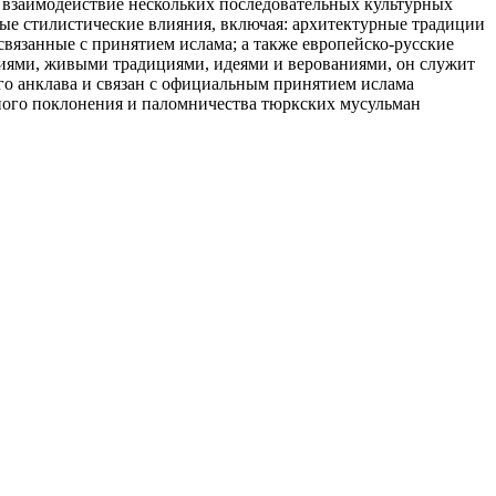
т взаимодействие нескольких последовательных культурных
ные стилистические влияния, включая: архитектурные традиции
вязанные с принятием ислама; а также европейско-русские
бытиями, живыми традициями, идеями и верованиями, он служит
го анклава и связан с официальным принятием ислама
зного поклонения и паломничества тюркских мусульман