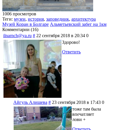
1006 просмотров
Теги:
музеи
,
история
,
заповедник
,
архитектура
Музей Коран в Болгаре
Альметьевский забег на 1км
Комментарии (
16
)
ilnarnch@ya.ru
#
22 сентября 2018 в 20:34
0
Здорово!
Ответить
Айгуль Алишева
#
23 сентября 2018 в 17:43
0
тоже там была
впечатляет
лови +
Ответить