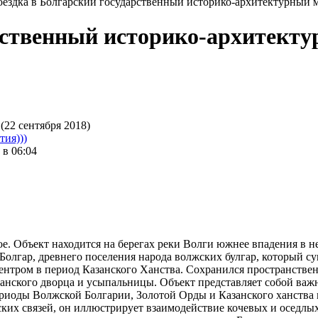
ездка в Болгарский государственный историко-архитектурный 
рственный историко-архитекту
(22 сентября 2018)
ия)))
 в 06:04
ое. Объект находится на берегах реки Волги южнее впадения в н
олгар, древнего поселения народа волжских булгар, который суще
ентром в период Казанского Ханства. Сохранился пространствен
Ханского дворца и усыпальницы. Объект представляет собой важ
риоды Волжской Болгарии, Золотой Орды и Казанского ханства и
ских связей, он иллюстрирует взаимодействие кочевых и оседлы