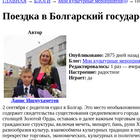
ГЛАВНАЯ
→
БЛОГИ
→
Мои культурные мероприятия)))
→
По
Поездка в Болгарский госуда
Автор
Опубликовано:
2875 дней назад 
Блог:
Мои культурные мероприят
Редактировалось:
1 раз — вчера
Настроение:
радостное
Играет:
да
Данис Ишмухаметов
2 сентября с родителя ездил в Болгар. Это место необыкновенн
содержит свидетельства существования средневекового города Б
столицей Золотой Орды, оставаясь и далее важным торговым ц
гражданские структуры, включая мечеть, минарет, бань, руин 
разнообразия культур, взаимообмена культурных традиции в пе
перекрестке торговых, экономических, культурных и политиче