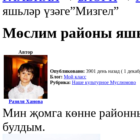
яшьләр үзәге”Мизгел”
Мөслим районы яшь
Автор
Опубликовано:
3901 день назад ( 1 декаб
Блог:
Мой класс
Рубрика:
Наше культурное Муслюмово
Разиля Ханова
Мин җомга көнне районны
булдым.