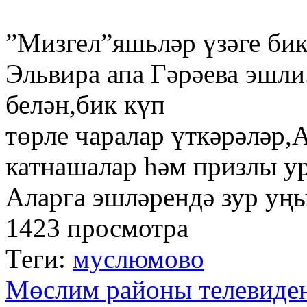
”Мизгел”яшьләр үзәге би
Эльвира апа Гәрәева эшли
белән,бик күп
төрле чаралар үткәрәләр,
катнашалар һәм призлы у
Аларга эшләрендә зур уң
1423 просмотра
Теги:
муслюмово
Мөслим районы телевиде