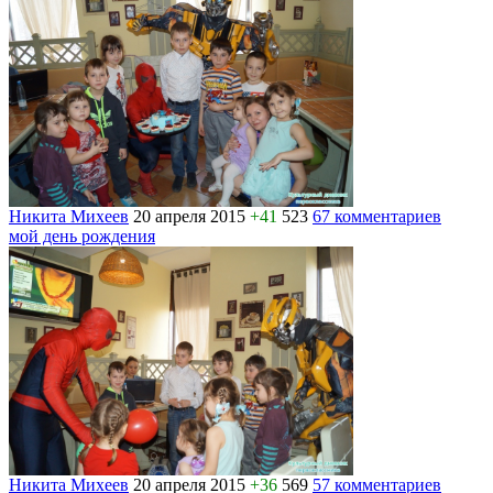
Никита Михеев
20 апреля 2015
+41
523
67 комментариев
мой день рождения
Никита Михеев
20 апреля 2015
+36
569
57 комментариев