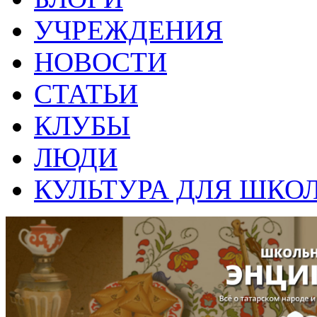
УЧРЕЖДЕНИЯ
НОВОСТИ
СТАТЬИ
КЛУБЫ
ЛЮДИ
КУЛЬТУРА ДЛЯ ШКО