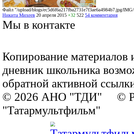
Файл "/upload/blogs/ec5d6f6a217fba2731e7f3ae6a4984b7.jpg/IMG
Никита Михеев
20 апреля 2015
+32
522
54 комментария
Мы в контакте
Копирование материалов и
дневник школьника возмо
обратной активной ссылки
© 2026 АНО "ТДИ" © Р
"Татармультфильм"