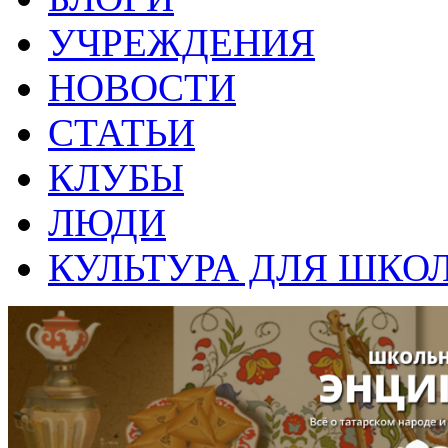
УЧРЕЖДЕНИЯ
НОВОСТИ
СТАТЬИ
КЛУБЫ
ЛЮДИ
КУЛЬТУРА ДЛЯ ШКО