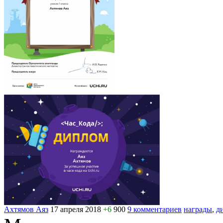
Ахтямов Аяз
17 апреля 2018
+6
900
9 комментариев
награды
,
д