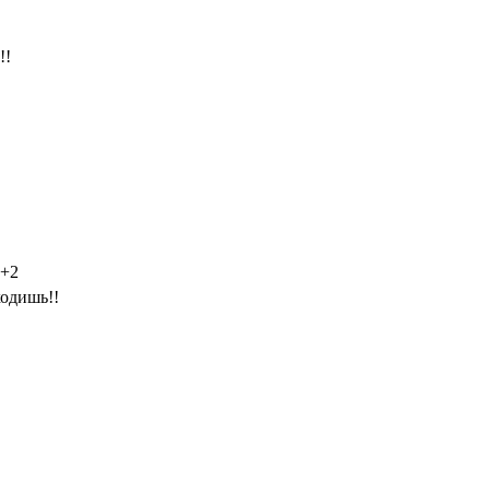
!!
+2
ходишь!!