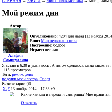
ГЛАВНАЯ
→
БЛОГИ
→
Мир первоклассника
→
Мой режим д
Мой режим дня
Автор
Опубликовано:
4284 дня назад (13 ноября 2014
Блог:
Мир первоклассника
Настроение:
бодрое
Играет:
веселая
Альфия
Самигуллина
Я встаю в 6.30 и умываюсь . А потом одеваюсь, мама заплетает 
1115 просмотров
Теги:
режим
,
день
поделки моей сестры
Спорт
Комментарии (
8
)
Х.
#
13 ноября 2014 в 17:38
+9
Какие каналы и передачи смотришь? Мне нравится п
Ответить