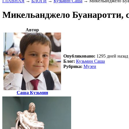
ГЛАВНАЯ
→
БЛОГИ
→
Кузьмин Саша
→
Микельанджело Буан
Микельанджело Буанаротти, с
Автор
Опубликовано:
1295 дней назад 
Блог:
Кузьмин Саша
Рубрика:
Музеи
Саша Кузьмин