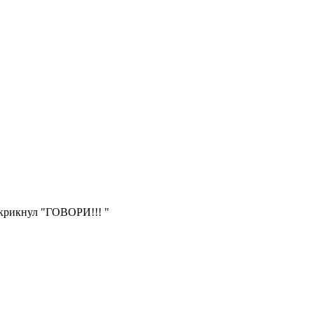
и крикнул "ГОВОРИ!!! "