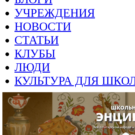
УЧРЕЖДЕНИЯ
НОВОСТИ
СТАТЬИ
КЛУБЫ
ЛЮДИ
КУЛЬТУРА ДЛЯ ШКО