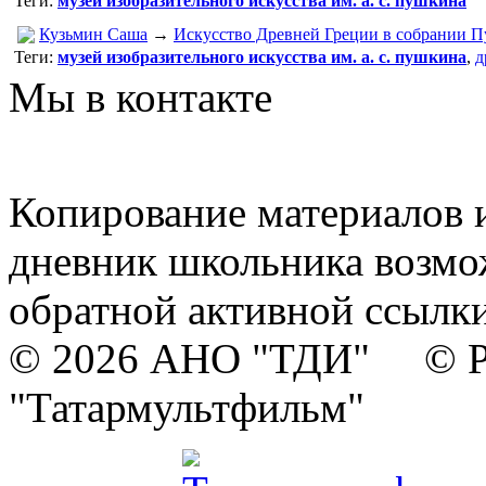
Теги:
музей изобразительного искусства им. а. с. пушкина
Кузьмин Саша
→
Искусство Древней Греции в собрании П
Теги:
музей изобразительного искусства им. а. с. пушкина
,
д
Мы в контакте
Копирование материалов и
дневник школьника возмо
обратной активной ссылки
© 2026 АНО "ТДИ" © Р
"Татармультфильм"