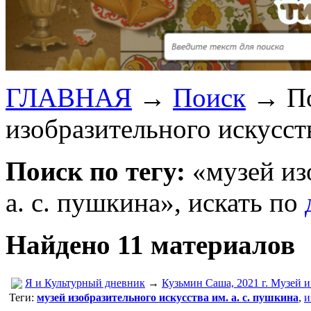
ГЛАВНАЯ
→
Поиск
→
П
изобразительного искусств
Поиск по тегу:
«музей из
а. с. пушкина», искать по
Найдено 11 материалов
Я и Культурный дневник
→
Кузьмин Саша, 2021 г. Музей и
Теги:
музей изобразительного искусства им. а. с. пушкина
,
и