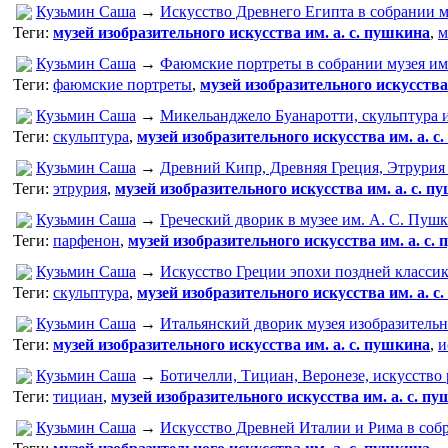
Кузьмин Саша
→
Искусство Древнего Египта в собрании 
Теги:
музей изобразительного искусства им. а. с. пушкина
,
м
Кузьмин Саша
→
Фаюмские портреты в собрании музея им
Теги:
фаюмские портреты
,
музей изобразительного искусства
Кузьмин Саша
→
Микельанджело Буанаротти, скульптура 
Теги:
скульптура
,
музей изобразительного искусства им. а. с
Кузьмин Саша
→
Древний Кипр, Древняя Греция, Этрурия
Теги:
этрурия
,
музей изобразительного искусства им. а. с. п
Кузьмин Саша
→
Греческий дворик в музее им. А. С. Пуш
Теги:
парфенон
,
музей изобразительного искусства им. а. с.
Кузьмин Саша
→
Искусство Греции эпохи поздней классик
Теги:
скульптура
,
музей изобразительного искусства им. а. с
Кузьмин Саша
→
Итальянский дворик музея изобразительн
Теги:
музей изобразительного искусства им. а. с. пушкина
,
и
Кузьмин Саша
→
Ботичелли, Тициан, Веронезе, искусство
Теги:
тициан
,
музей изобразительного искусства им. а. с. п
Кузьмин Саша
→
Искусство Древней Италии и Рима в соб