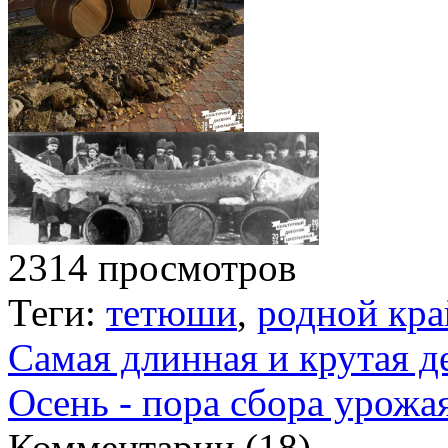
2314 просмотров
Теги:
тетюши
,
родной кра
Самая длинная и крутая д
Осень - пора сбора урожа
Комментарии (
18
)