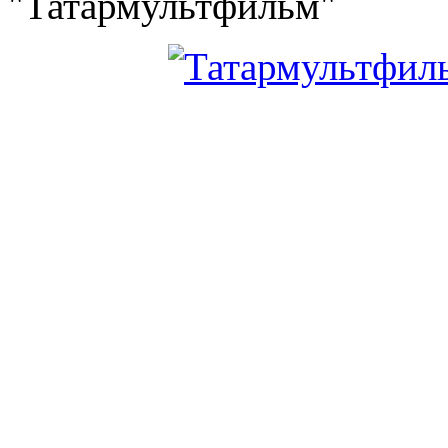
"Татармультфильм"