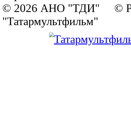
© 2026 АНО "ТДИ" © Р
"Татармультфильм"