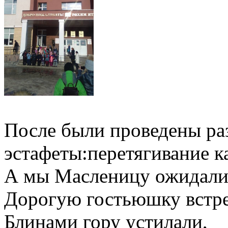
После были проведены ра
эстафеты:перетягивание ка
А мы Масленицу ожидали
Дорогую гостьюшку встре
Блинами гору устилали,