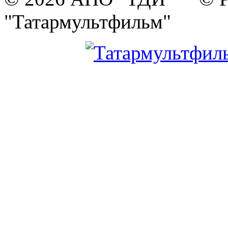
"Татармультфильм"