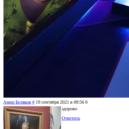
Амир Беляков
#
19 сентября 2021 в 09:56
0
здорово
Ответить