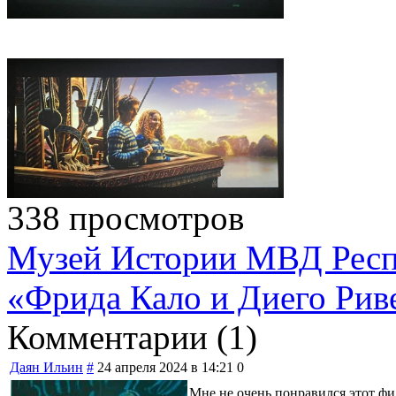
338 просмотров
Музей Истории МВД Респ
«Фрида Кало и Диего Рив
Комментарии (
1
)
Даян Ильин
#
24 апреля 2024 в 14:21
0
Мне не очень понравился этот фи