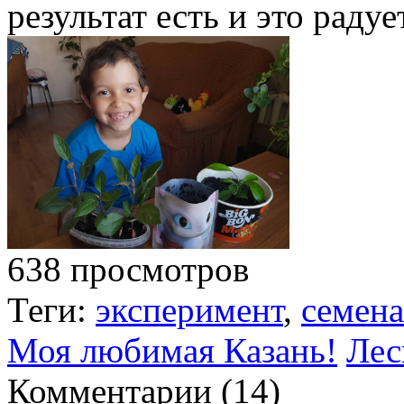
результат есть и это радует
638 просмотров
Теги:
эксперимент
,
семена
Моя любимая Казань!
Лес
Комментарии (
14
)