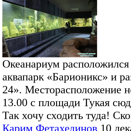
Океанариум расположился в
аквапарк «Барионикс» и р
24». Месторасположение не
13.00 с площади Тукая сюд
Так хочу сходить туда! Ск
Карим Фетахединов
10 дек