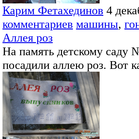
Карим Фетахединов
4 дека
комментариев
машины
,
го
Аллея роз
На память детскому саду 
посадили аллею роз. Вот к