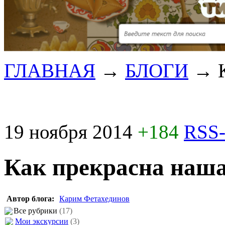
ГЛАВНАЯ
→
БЛОГИ
→
19 ноября 2014
+184
RSS-
Как прекрасна наш
Автор блога:
Карим Фетахединов
Все рубрики
(17)
Мои экскурсии
(3)