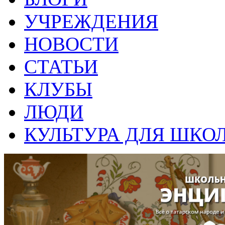
УЧРЕЖДЕНИЯ
НОВОСТИ
СТАТЬИ
КЛУБЫ
ЛЮДИ
КУЛЬТУРА ДЛЯ ШКО