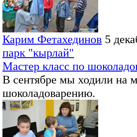
Карим Фетахединов
5 дека
парк "кырлай"
Мастер класс по шоколад
В сентябре мы ходили на м
шоколадоварению.