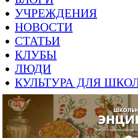
УЧРЕЖДЕНИЯ
НОВОСТИ
СТАТЬИ
КЛУБЫ
ЛЮДИ
КУЛЬТУРА ДЛЯ ШКО